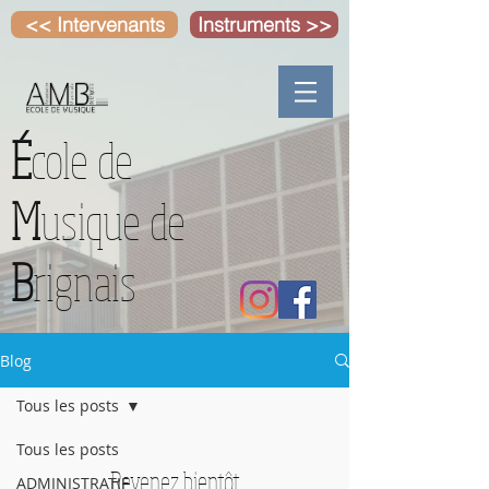
<< Intervenants
Instruments >>
É
cole de
M
usique de
B
rignais
Blog
Tous les posts
Tous les posts
Revenez bientôt
ADMINISTRATIF