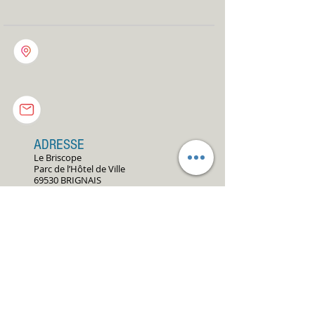
ADRESSE
Le Briscope
Parc de l’Hôtel de Ville
69530 BRIGNAIS
ecoledemusique@amb-
brignais.fr
04 78 05 51 74