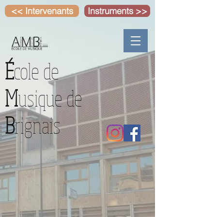
<< Intervenants
Instruments >>
É
cole de
M
usique de
B
rignais