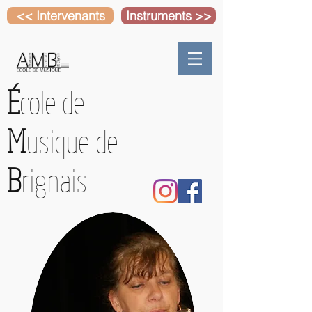
<< Intervenants
Instruments >>
É
cole de
M
usique de
B
rignais