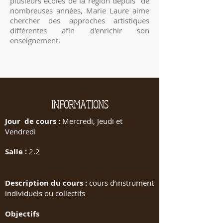
plusieurs écoles de la région depuis de
nombreuses années, Marie Laure aime
chercher des approches artistiques
différentes afin d'enrichir son
enseignement.
INFORMATIONS
Jour de cours :
Mercredi, Jeudi et
Vendredi
Salle :
2.2
Description du cours :
cours d’instrument
individuels ou collectifs
Objectifs