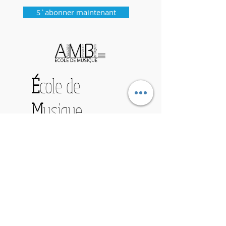
S`abonner maintenant
É
cole de
M
usique
de
B
rignais
HORAIRES PUBLIC
Lundi : 13h00 - 16h30
Mardi : 13h00 - 18h00
Mercredi : 10h00 - 12h30
13h30 - 17h00