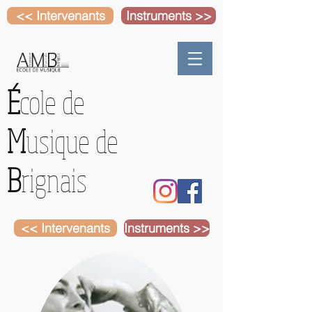
<< Intervenants
Instruments >>
É
cole de
M
usique de
B
rignais
<< Intervenants
Instruments >>