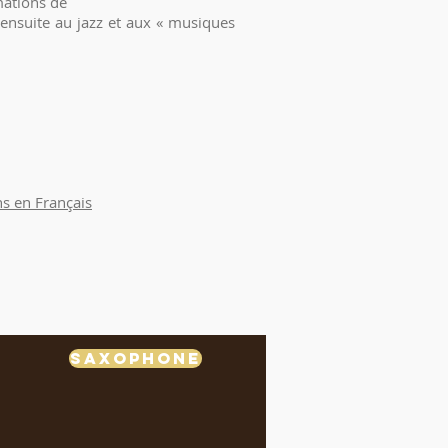
mations de
 ensuite au jazz et aux « musiques
s en Français
Saxophone