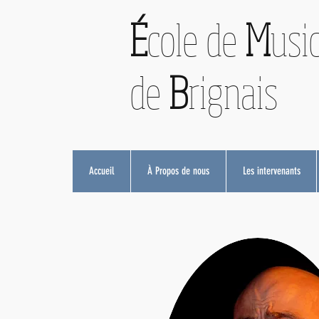
É
cole de
M
usi
de
B
rignais
Accueil
À Propos de nous
Les intervenants