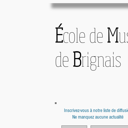
É
cole de
M
u
de
B
rignais
Inscrivez-vous à notre liste de diffus
Ne manquez aucune actualité