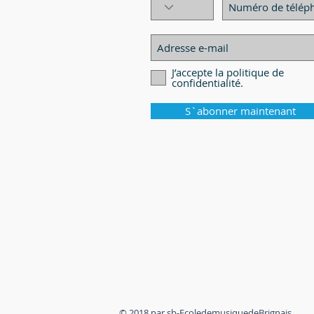
J’accepte la politique de
confidentialité.
S`abonner maintenant
© 2018 par sb-EcoledemusiquedeBrignais