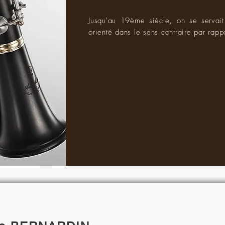
Jusqu'au 19ème siècle, on se servait
orienté dans le sens contraire par rappo