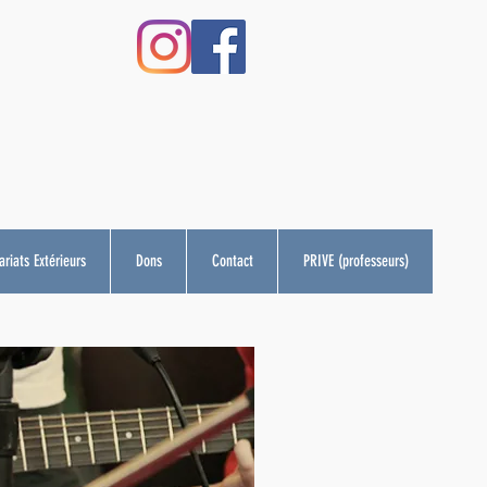
riats Extérieurs
Dons
Contact
PRIVE (professeurs)