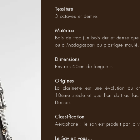
Tessiture
3 octaves et demie.
Matériau
Bois de trac (un bois dur et dense que 
ou à Madagascar) ou plastique moulé.
Dimensions
Environ 66cm de longueur.
Origines
La clarinette est une évolution du 
18ème siècle et que l'on doit au fact
Denner.
Classification
Aérophone : le son est produit par la v
Le Saviez vous...