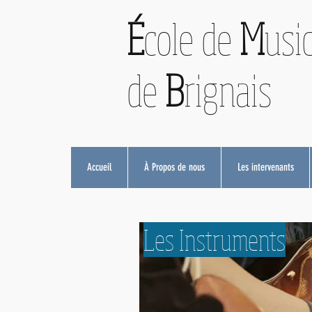
É
cole de
M
usi
de
B
rignais
Accueil
À Propos de nous
Les intervenants
Les Instruments