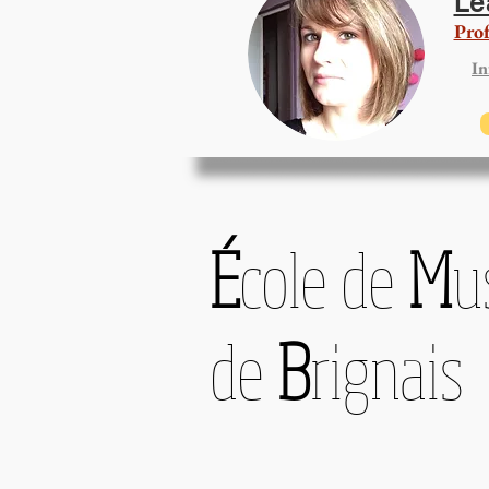
Lé
Prof
In
É
cole de
M
u
de
B
rignais